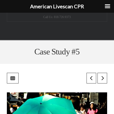
American Livescan CPR
Call Us: 818.726.9373
Case Study #5