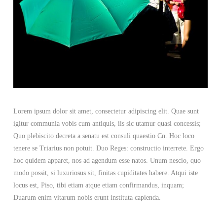
Lorem ipsum dolor sit amet, consectetur adipiscing elit. Quae sunt
igitur communia vobis cum antiquis, iis sic utamur quasi concessis;
Quo plebiscito decreta a senatu est consuli quaestio Cn. Hoc loco
tenere se Triarius non potuit. Duo Reges: constructio interrete. Ergo
hoc quidem apparet, nos ad agendum esse natos. Unum nescio, quo
modo possit, si luxuriosus sit, finitas cupiditates habere. Atqui iste
locus est, Piso, tibi etiam atque etiam confirmandus, inquam;
Duarum enim vitarum nobis erunt instituta capienda.