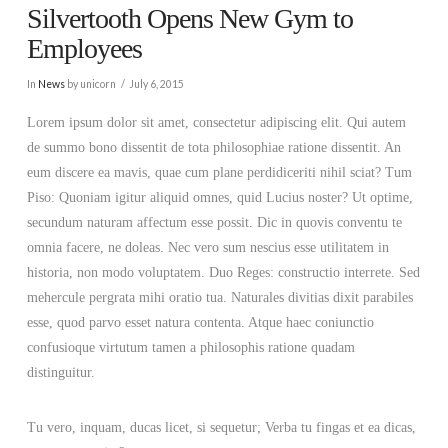
Silvertooth Opens New Gym to
Employees
In
News
by unicorn
July 6, 2015
Lorem ipsum dolor sit amet, consectetur adipiscing elit. Qui autem
de summo bono dissentit de tota philosophiae ratione dissentit. An
eum discere ea mavis, quae cum plane perdidiceriti nihil sciat? Tum
Piso: Quoniam igitur aliquid omnes, quid Lucius noster? Ut optime,
secundum naturam affectum esse possit. Dic in quovis conventu te
omnia facere, ne doleas. Nec vero sum nescius esse utilitatem in
historia, non modo voluptatem. Duo Reges: constructio interrete. Sed
mehercule pergrata mihi oratio tua. Naturales divitias dixit parabiles
esse, quod parvo esset natura contenta. Atque haec coniunctio
confusioque virtutum tamen a philosophis ratione quadam
distinguitur.
Tu vero, inquam, ducas licet, si sequetur; Verba tu fingas et ea dicas,