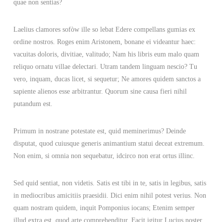
quae non sentias?
Laelius clamores sofòw ille so lebat Edere compellans gumias ex
ordine nostros. Roges enim Aristonem, bonane ei videantur haec:
vacuitas doloris, divitiae, valitudo; Nam his libris eum malo quam
reliquo ornatu villae delectari. Utram tandem linguam nescio? Tu
vero, inquam, ducas licet, si sequetur; Ne amores quidem sanctos a
sapiente alienos esse arbitrantur. Quorum sine causa fieri nihil
putandum est.
Primum in nostrane potestate est, quid meminerimus? Deinde
disputat, quod cuiusque generis animantium statui deceat extremum.
Non enim, si omnia non sequebatur, idcirco non erat ortus illinc.
Sed quid sentiat, non videtis. Satis est tibi in te, satis in legibus, satis
in mediocribus amicitiis praesidii. Dici enim nihil potest verius. Non
quam nostram quidem, inquit Pomponius iocans; Etenim semper
illud extra est, quod arte comprehenditur. Facit igitur Lucius noster